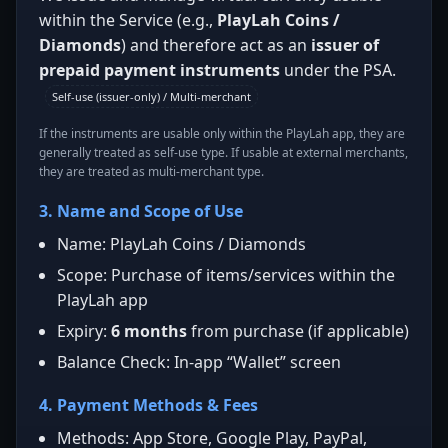
within the Service (e.g.,
PlayLah Coins /
Diamonds
) and therefore act as an
issuer of
prepaid payment instruments
under the PSA.
Self-use (issuer-only) / Multi-merchant
If the instruments are usable only within the PlayLah app, they are
generally treated as self-use type. If usable at external merchants,
they are treated as multi-merchant type.
3. Name and Scope of Use
Name: PlayLah Coins / Diamonds
Scope: Purchase of items/services within the
PlayLah app
Expiry:
6 months
from purchase (if applicable)
Balance Check: In-app “Wallet” screen
4. Payment Methods & Fees
Methods: App Store, Google Play, PayPal,